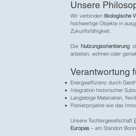
Unsere Philoso
Wir verbinden
ökologische V
hochwertige Objekte in ausg
Zukunftsfähigkeit.
Die
Nutzungsorientierung
st
arbeiten, wohnen oder geni
Verantwortung f
Energieeffizienz durch Geo
Integration historischer Sub
Langlebige Materialien, fle
Pionierprojekte wie das In
Unsere Tochtergesellschaft
Europas
– am Standort Bonne