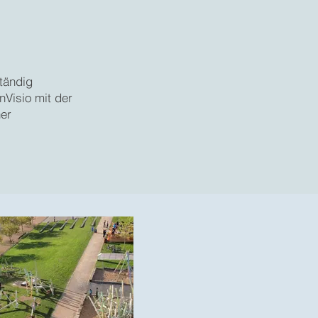
tändig
Visio mit der
ner