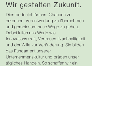
Wir gestalten Zukunft.
Dies bedeutet für uns, Chancen zu
erkennen, Verantwortung zu übernehmen
und gemeinsam neue Wege zu gehen.
Dabei leiten uns Werte wie
Innovationskraft, Vertrauen, Nachhaltigkeit
und der Wille zur Veränderung. Sie bilden
das Fundament unserer
Unternehmenskultur und prägen unser
tägliches Handeln. So schaffen wir ein
Umfeld, in dem Ideen wachsen,
Zusammenarbeit gelingt und Zukunft aktiv
gestaltet wird – für unsere Kunden, Partner
und Mitarbeitenden.
News
Grundsteinlegung beim Projekt
"Drilling" der BonnVisio erfolgt